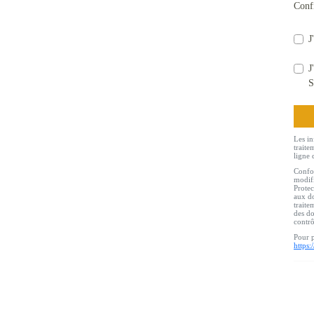
Conf
J
J
S
Les in
traite
ligne 
Confor
modifi
Protec
aux do
traite
des do
contr
Pour p
https: