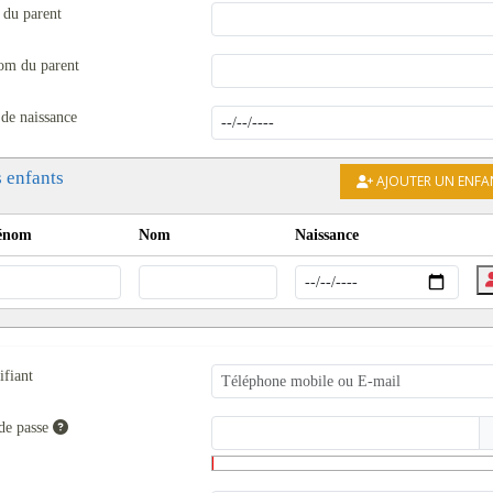
du parent
om du parent
 de naissance
 enfants
AJOUTER UN ENFA
énom
Nom
Naissance
ifiant
de passe