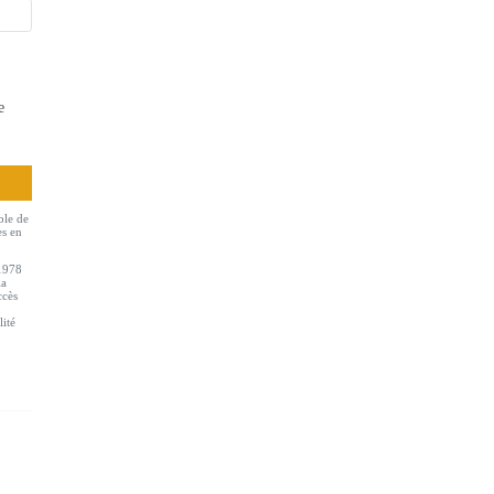
e
ble de
es en
 1978
la
ccès
lité