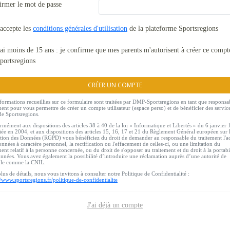
irmer le mot de passe
'accepte les
conditions générales d'utilisation
de la plateforme Sportsregions
'ai moins de 15 ans : je confirme que mes parents m'autorisent à créer ce compt
portsregions
CRÉER UN COMPTE
formations recueillies sur ce formulaire sont traitées par DMP-Sportsregions en tant que responsa
ment pour vous permettre de créer un compte utilisateur (espace perso) et de bénéficier des servic
de Sportsregions.
mément aux dispositions des articles 38 à 40 de la loi « Informatique et Libertés » du 6 janvier
ée en 2004, et aux dispositions des articles 15, 16, 17 et 21 du Règlement Général européen sur 
tion des Données (RGPD) vous bénéficiez du droit de demander au responsable du traitement l'a
nnées à caractère personnel, la rectification ou l'effacement de celles-ci, ou une limitation du
ment relatif à la personne concernée, ou du droit de s'opposer au traitement et du droit à la portabi
nnées. Vous avez également la possibilité d’introduire une réclamation auprès d’une autorité de
ôle comme la CNIL.
lus de détails, nous vous invitons à consulter notre Politique de Confidentialité :
//www.sportsregions.fr/politique-de-confidentialite
J'ai déjà un compte